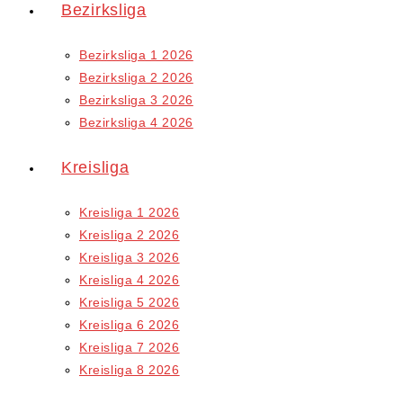
Bezirksliga
Bezirksliga 1 2026
Bezirksliga 2 2026
Bezirksliga 3 2026
Bezirksliga 4 2026
Kreisliga
Kreisliga 1 2026
Kreisliga 2 2026
Kreisliga 3 2026
Kreisliga 4 2026
Kreisliga 5 2026
Kreisliga 6 2026
Kreisliga 7 2026
Kreisliga 8 2026