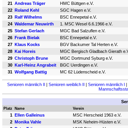
21
Andreas Träger
HMC Büttgen e.V.
22
Roland Kehl
SGC Hagen e.V.
23
Ralf Wilhelms
BSC Ennepetal e.V.
24
Waldemar Neuwirth
1. MSC Wesel 6.6.1966 e.V.
25
Stefan Gerlach
MGC Bad Salzuflen e.V.
26
Frank Bielak
BSC Ennepetal e.V.
27
Klaus Kocks
BGV Backumer Tal Herten e.V.
28
Kai Horeis
MGC Bergisch Gladbach Gierath e.
29
Christoph Brune
MGC Dortmund Syburg e.V.
30
Karl-Heinz Angrabeit
BGC Uerdingen e.V.
31
Wolfgang Battig
MC 62 Lüdenscheid e.V.
Senioren männlich II
|
Senioren weiblich II
|
Senioren männlich I
Mannschaftsstat
Sen
Platz
Name
Verein
1
Ellen Galleinus
MSC Herscheid 1963 e.V.
2
Monika Vahle
MSK Neheim-Hüsten e.V.