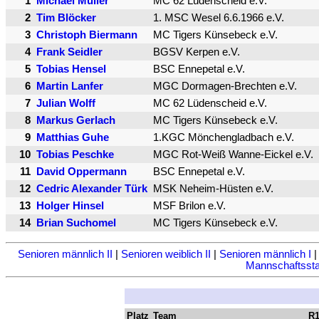
1
Michael Müller
MC 62 Lüdenscheid e.V.
2
Tim Blöcker
1. MSC Wesel 6.6.1966 e.V.
3
Christoph Biermann
MC Tigers Künsebeck e.V.
4
Frank Seidler
BGSV Kerpen e.V.
5
Tobias Hensel
BSC Ennepetal e.V.
6
Martin Lanfer
MGC Dormagen-Brechten e.V.
7
Julian Wolff
MC 62 Lüdenscheid e.V.
8
Markus Gerlach
MC Tigers Künsebeck e.V.
9
Matthias Guhe
1.KGC Mönchengladbach e.V.
10
Tobias Peschke
MGC Rot-Weiß Wanne-Eickel e.V.
11
David Oppermann
BSC Ennepetal e.V.
12
Cedric Alexander Türk
MSK Neheim-Hüsten e.V.
13
Holger Hinsel
MSF Brilon e.V.
14
Brian Suchomel
MC Tigers Künsebeck e.V.
Senioren männlich II
|
Senioren weiblich II
|
Senioren männlich I
Mannschaftsstat
Platz
Team
R