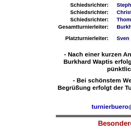
Schiedsrichter:
Steph
Schiedsrichter:
Chris
Schiedsrichter:
Thom
Gesamtturnierleiter:
Burkh
Platzturnierleiter:
Sven 
- Nach einer kurzen A
Burkhard Waptis erfolg
pünktli
- Bei schönstem We
Begrüßung erfolgt der T
turnierbuero
Besonder