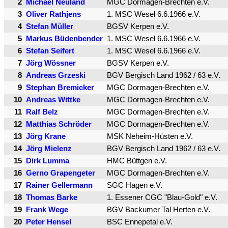
2
Michael Neuland
MGC Dormagen-Brechten e.V.
3
Oliver Rathjens
1. MSC Wesel 6.6.1966 e.V.
4
Stefan Müller
BGSV Kerpen e.V.
5
Markus Büdenbender
1. MSC Wesel 6.6.1966 e.V.
6
Stefan Seifert
1. MSC Wesel 6.6.1966 e.V.
7
Jörg Wössner
BGSV Kerpen e.V.
8
Andreas Grzeski
BGV Bergisch Land 1962 / 63 e.V.
9
Stephan Bremicker
MGC Dormagen-Brechten e.V.
10
Andreas Wittke
MGC Dormagen-Brechten e.V.
11
Ralf Belz
MGC Dormagen-Brechten e.V.
12
Matthias Schröder
MGC Dormagen-Brechten e.V.
13
Jörg Krane
MSK Neheim-Hüsten e.V.
14
Jörg Mielenz
BGV Bergisch Land 1962 / 63 e.V.
15
Dirk Lumma
HMC Büttgen e.V.
16
Gerno Grapengeter
MGC Dormagen-Brechten e.V.
17
Rainer Gellermann
SGC Hagen e.V.
18
Thomas Barke
1. Essener CGC "Blau-Gold" e.V.
19
Frank Wege
BGV Backumer Tal Herten e.V.
20
Peter Hensel
BSC Ennepetal e.V.