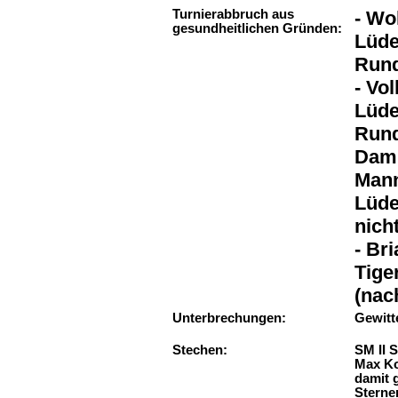
Turnierabbruch aus
- Wo
gesundheitlichen Gründen:
Lüde
Rund
- Vo
Lüde
Rund
Dami
Mann
Lüde
nich
- Br
Tige
(nac
Unterbrechungen:
Gewitte
Stechen:
SM II 
Max Ko
damit g
Sterne