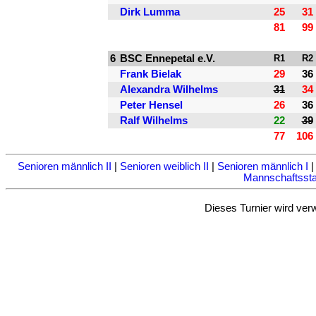
Dirk Lumma
25
31
81
99
6
BSC Ennepetal e.V.
R1
R2
Frank Bielak
29
36
Alexandra Wilhelms
31
34
Peter Hensel
26
36
Ralf Wilhelms
22
39
77
106
Senioren männlich II
|
Senioren weiblich II
|
Senioren männlich I
Mannschaftsstat
Dieses Turnier wird ver