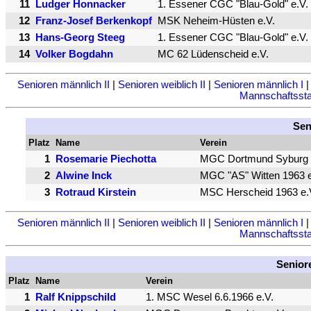
11
Ludger Honnacker
1. Essener CGC "Blau-Gold" e.V.
12
Franz-Josef Berkenkopf
MSK Neheim-Hüsten e.V.
13
Hans-Georg Steeg
1. Essener CGC "Blau-Gold" e.V.
14
Volker Bogdahn
MC 62 Lüdenscheid e.V.
Senioren männlich II
|
Senioren weiblich II
|
Senioren männlich I
Mannschaftsstat
Sen
Platz
Name
Verein
1
Rosemarie Piechotta
MGC Dortmund Syburg 
2
Alwine Inck
MGC "AS" Witten 1963 e
3
Rotraud Kirstein
MSC Herscheid 1963 e.
Senioren männlich II
|
Senioren weiblich II
|
Senioren männlich I
Mannschaftsstat
Senior
Platz
Name
Verein
1
Ralf Knippschild
1. MSC Wesel 6.6.1966 e.V.