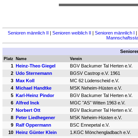
Senioren männlich II
|
Senioren weiblich II
|
Senioren männlich I
Mannschaftsstat
Senioren
Platz
Name
Verein
1
Heinz-Theo Giegel
BGV Backumer Tal Herten e.V.
2
Udo Sternemann
BGSV Castrop e.V. 1961
3
Max Koll
MC 62 Lüdenscheid e.V.
4
Michael Handtke
MSK Neheim-Hüsten e.V.
5
Karl-Heinz Pindor
BGV Backumer Tal Herten e.V.
6
Alfred Inck
MGC "AS" Witten 1963 e.V.
7
Norbert Ott
BGV Backumer Tal Herten e.V.
8
Peter Liedhegener
MSK Neheim-Hüsten e.V.
9
Ralf Oppermann
BSC Ennepetal e.V.
10
Heinz Günter Klein
1.KGC Mönchengladbach e.V.