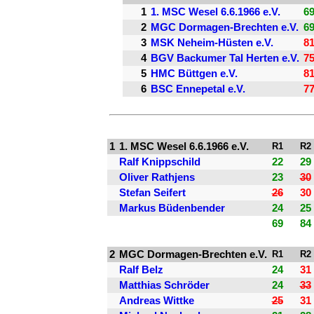
1
1. MSC Wesel 6.6.1966 e.V.
6
2
MGC Dormagen-Brechten e.V.
6
3
MSK Neheim-Hüsten e.V.
8
4
BGV Backumer Tal Herten e.V.
7
5
HMC Büttgen e.V.
8
6
BSC Ennepetal e.V.
7
1
1. MSC Wesel 6.6.1966 e.V.
R1
R2
Ralf Knippschild
22
29
Oliver Rathjens
23
30
Stefan Seifert
26
30
Markus Büdenbender
24
25
69
84
2
MGC Dormagen-Brechten e.V.
R1
R2
Ralf Belz
24
31
Matthias Schröder
24
33
Andreas Wittke
25
31