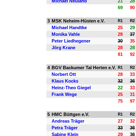
Michael Neuland
21
28
69
90
3
MSK Neheim-Hüsten e.V.
R1
R2
Michael Handtke
25
29
Monika Vahle
28
37
Peter Liedhegener
30
35
Jörg Krane
28
28
81
92
4
BGV Backumer Tal Herten e.V.
R1
R2
Norbert Ott
28
33
Klaus Kocks
32
36
Heinz-Theo Giegel
22
33
Frank Wege
25
31
75
97
5
HMC Büttgen e.V.
R1
R2
Andreas Träger
27
32
Petra Träger
33
36
Sabine Klein
29
36