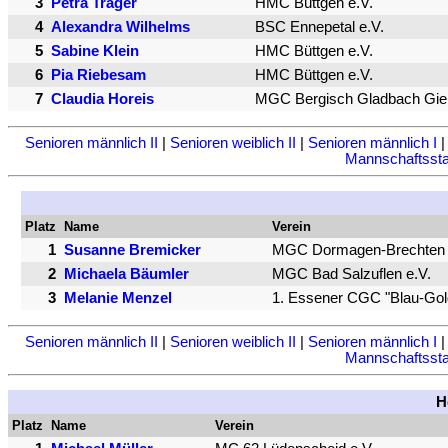
3
Petra Träger
HMC Büttgen e.V.
4
Alexandra Wilhelms
BSC Ennepetal e.V.
5
Sabine Klein
HMC Büttgen e.V.
6
Pia Riebesam
HMC Büttgen e.V.
7
Claudia Horeis
MGC Bergisch Gladbach Gier
Senioren männlich II
|
Senioren weiblich II
|
Senioren männlich I
Mannschaftsstat
Platz
Name
Verein
1
Susanne Bremicker
MGC Dormagen-Brechten 
2
Michaela Bäumler
MGC Bad Salzuflen e.V.
3
Melanie Menzel
1. Essener CGC "Blau-Gold
Senioren männlich II
|
Senioren weiblich II
|
Senioren männlich I
Mannschaftsstat
H
Platz
Name
Verein