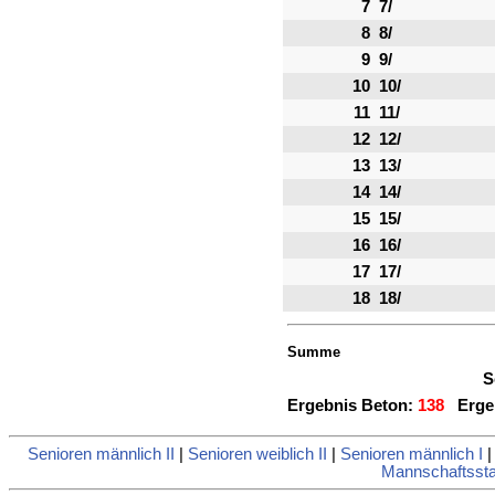
7
7/
8
8/
9
9/
10
10/
11
11/
12
12/
13
13/
14
14/
15
15/
16
16/
17
17/
18
18/
Summe
S
Ergebnis Beton:
138
Ergeb
Senioren männlich II
|
Senioren weiblich II
|
Senioren männlich I
Mannschaftsstat