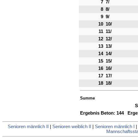
7
7/
8
8/
9
9/
10
10/
11
11/
12
12/
13
13/
14
14/
15
15/
16
16/
17
17/
18
18/
Summe
S
Ergebnis Beton:
144
Ergeb
Senioren männlich II
|
Senioren weiblich II
|
Senioren männlich I
Mannschaftsstat