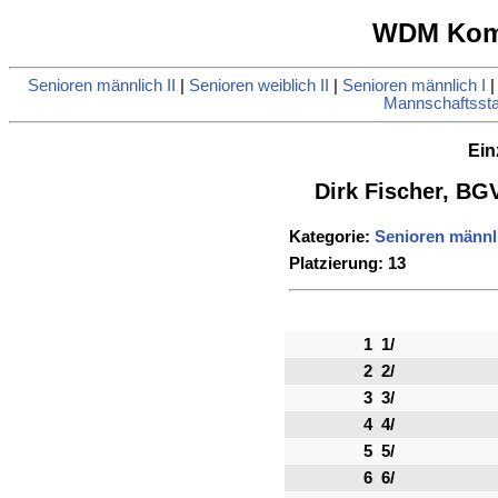
WDM Komb
Senioren männlich II
|
Senioren weiblich II
|
Senioren männlich I
Mannschaftsstat
Ein
Dirk Fischer, BG
Kategorie:
Senioren männli
Platzierung: 13
1
1/
2
2/
3
3/
4
4/
5
5/
6
6/