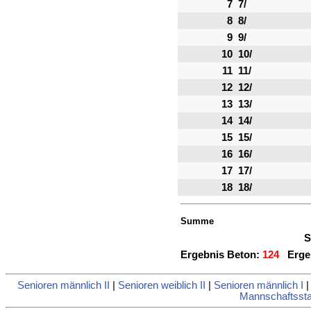
7
7/
8
8/
9
9/
10
10/
11
11/
12
12/
13
13/
14
14/
15
15/
16
16/
17
17/
18
18/
Summe
S
Ergebnis Beton:
124
Ergeb
Senioren männlich II
|
Senioren weiblich II
|
Senioren männlich I
Mannschaftsstat