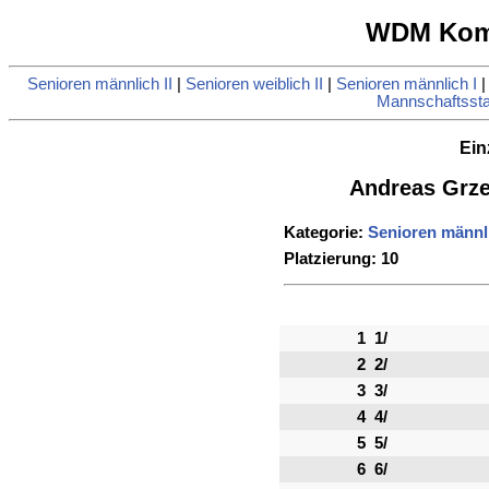
WDM Komb
Senioren männlich II
|
Senioren weiblich II
|
Senioren männlich I
Mannschaftsstat
Ein
Andreas Grze
Kategorie:
Senioren männli
Platzierung: 10
1
1/
2
2/
3
3/
4
4/
5
5/
6
6/