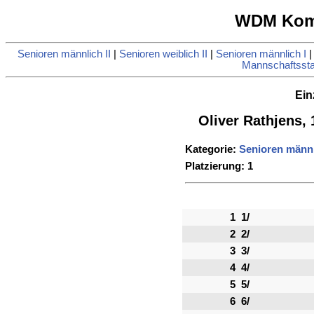
WDM Komb
Senioren männlich II
|
Senioren weiblich II
|
Senioren männlich I
Mannschaftsstat
Ein
Oliver Rathjens, 
Kategorie:
Senioren männl
Platzierung: 1
1
1/
2
2/
3
3/
4
4/
5
5/
6
6/