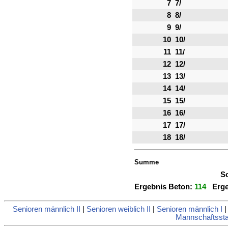
7
7/
8
8/
9
9/
10
10/
11
11/
12
12/
13
13/
14
14/
15
15/
16
16/
17
17/
18
18/
Summe
Sc
Ergebnis Beton:
114
Ergeb
Senioren männlich II
|
Senioren weiblich II
|
Senioren männlich I
Mannschaftsstat