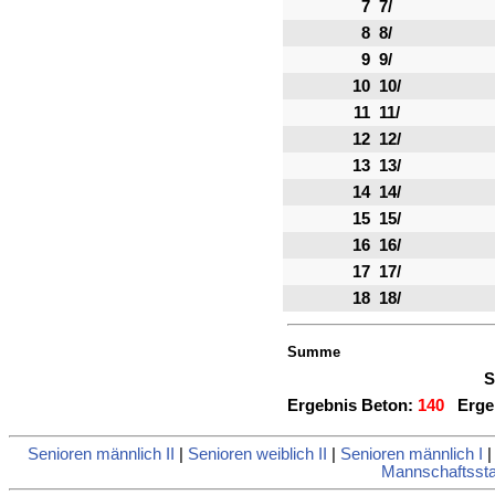
7
7/
8
8/
9
9/
10
10/
11
11/
12
12/
13
13/
14
14/
15
15/
16
16/
17
17/
18
18/
Summe
S
Ergebnis Beton:
140
Ergeb
Senioren männlich II
|
Senioren weiblich II
|
Senioren männlich I
Mannschaftsstat