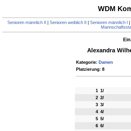
WDM Komb
Senioren männlich II
|
Senioren weiblich II
|
Senioren männlich I
Mannschaftsstat
Ein
Alexandra Wilh
Kategorie:
Damen
Platzierung: 8
1
1/
2
2/
3
3/
4
4/
5
5/
6
6/