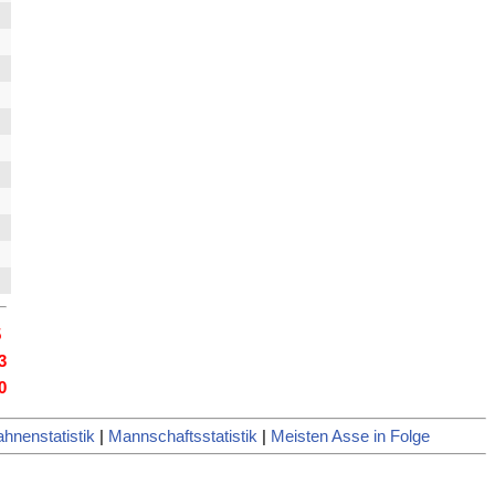
5
3
0
hnenstatistik
|
Mannschaftsstatistik
|
Meisten Asse in Folge