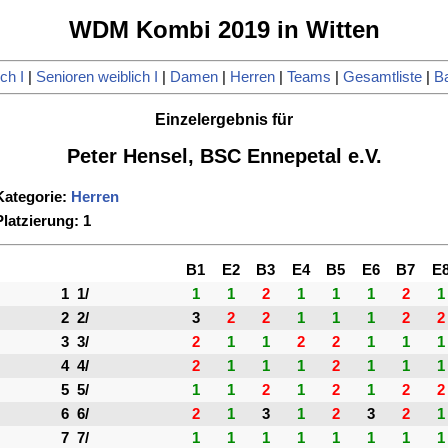
WDM Kombi 2019 in Witten
ch I
|
Senioren weiblich I
|
Damen
|
Herren
|
Teams
|
Gesamtliste
|
Ba
Einzelergebnis für
Peter Hensel, BSC Ennepetal e.V.
Kategorie:
Herren
Platzierung: 1
B1
E2
B3
E4
B5
E6
B7
E
1
1/
1
1
2
1
1
1
2
1
2
2/
3
2
2
1
1
1
2
2
3
3/
2
1
1
2
2
1
1
1
4
4/
2
1
1
1
2
1
1
1
5
5/
1
1
2
1
2
1
2
2
6
6/
2
1
3
1
2
3
2
1
7
7/
1
1
1
1
1
1
1
1