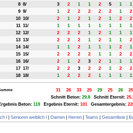
8
8/
3
2
1
1
2
5
1
1
9
9/
1
2
2
2
2
2
1
2
10
10/
2
1
2
1
2
1
2
2
11
11/
1
1
1
1
1
1
1
1
12
12/
2
2
2
1
2
1
1
1
13
13/
2
2
2
1
2
1
1
2
14
14/
1
1
2
1
1
1
2
1
15
15/
2
2
2
2
1
1
2
2
16
16/
2
1
2
3
2
1
1
1
17
17/
2
2
3
2
2
1
2
2
18
18/
1
2
2
2
1
1
1
1
Summe
31
26
33
25
29
25
26
2
Schnitt Beton:
29,8
Schnitt Eternit:
25,
Ergebnis Beton:
119
Ergebnis Eternit:
101
Gesamtergebnis:
22
ch I
|
Senioren weiblich I
|
Damen
|
Herren
|
Teams
|
Gesamtliste
|
Ba