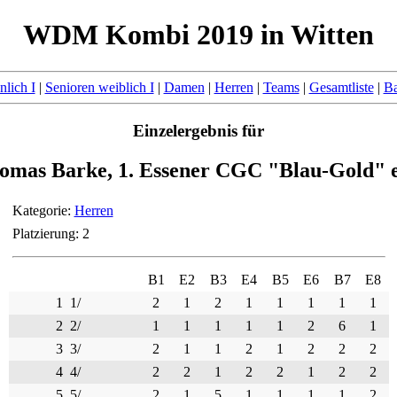
WDM Kombi 2019 in Witten
lich I
|
Senioren weiblich I
|
Damen
|
Herren
|
Teams
|
Gesamtliste
|
Ba
Einzelergebnis für
omas Barke, 1. Essener CGC "Blau-Gold" e
Kategorie:
Herren
Platzierung: 2
B1
E2
B3
E4
B5
E6
B7
E8
1
1/
2
1
2
1
1
1
1
1
2
2/
1
1
1
1
1
2
6
1
3
3/
2
1
1
2
1
2
2
2
4
4/
2
2
1
2
2
1
2
2
5
5/
2
1
5
1
1
1
1
2