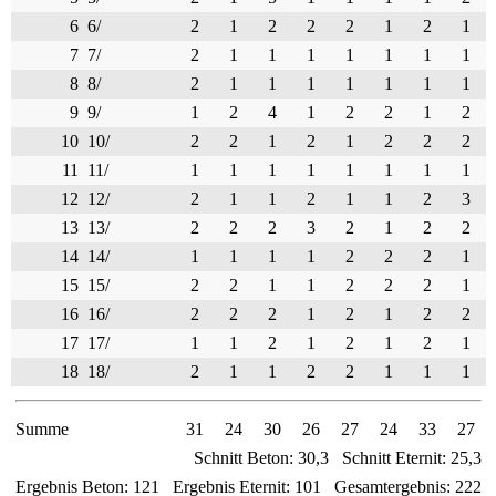
6
6/
2
1
2
2
2
1
2
1
7
7/
2
1
1
1
1
1
1
1
8
8/
2
1
1
1
1
1
1
1
9
9/
1
2
4
1
2
2
1
2
10
10/
2
2
1
2
1
2
2
2
11
11/
1
1
1
1
1
1
1
1
12
12/
2
1
1
2
1
1
2
3
13
13/
2
2
2
3
2
1
2
2
14
14/
1
1
1
1
2
2
2
1
15
15/
2
2
1
1
2
2
2
1
16
16/
2
2
2
1
2
1
2
2
17
17/
1
1
2
1
2
1
2
1
18
18/
2
1
1
2
2
1
1
1
Summe
31
24
30
26
27
24
33
27
Schnitt Beton:
30,3
Schnitt Eternit:
25,3
Ergebnis Beton:
121
Ergebnis Eternit:
101
Gesamtergebnis:
222