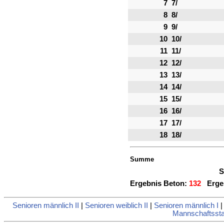
7
7/
8
8/
9
9/
10
10/
11
11/
12
12/
13
13/
14
14/
15
15/
16
16/
17
17/
18
18/
Summe
S
Ergebnis Beton:
132
Ergeb
Senioren männlich II
|
Senioren weiblich II
|
Senioren männlich I
Mannschaftsstat