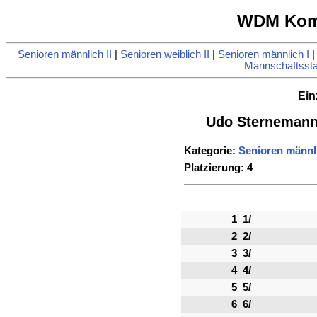
WDM Komb
Senioren männlich II
|
Senioren weiblich II
|
Senioren männlich I
Mannschaftsstat
Ein
Udo Sternemann
Kategorie:
Senioren männli
Platzierung: 4
1
1/
2
2/
3
3/
4
4/
5
5/
6
6/