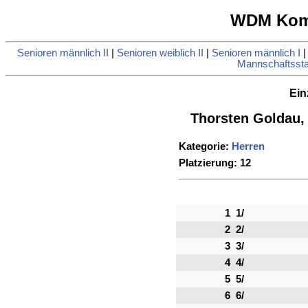
WDM Komb
Senioren männlich II
|
Senioren weiblich II
|
Senioren männlich I
Mannschaftsstat
Ein
Thorsten Goldau,
Kategorie:
Herren
Platzierung: 12
1
1/
2
2/
3
3/
4
4/
5
5/
6
6/