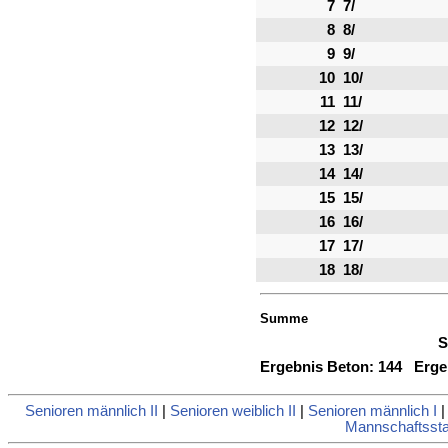
7
7/
8
8/
9
9/
10
10/
11
11/
12
12/
13
13/
14
14/
15
15/
16
16/
17
17/
18
18/
Summe
S
Ergebnis Beton:
144
Ergeb
Senioren männlich II
|
Senioren weiblich II
|
Senioren männlich I
Mannschaftsstat