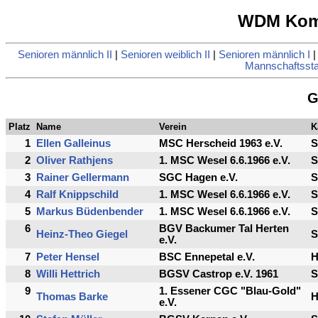
WDM Komb
Senioren männlich II
|
Senioren weiblich II
|
Senioren männlich I
Mannschaftsstat
G
Platz
Name
Verein
K
1
Ellen Galleinus
MSC Herscheid 1963 e.V.
S
2
Oliver Rathjens
1. MSC Wesel 6.6.1966 e.V.
S
3
Rainer Gellermann
SGC Hagen e.V.
S
4
Ralf Knippschild
1. MSC Wesel 6.6.1966 e.V.
S
5
Markus Büdenbender
1. MSC Wesel 6.6.1966 e.V.
S
6
BGV Backumer Tal Herten
Heinz-Theo Giegel
S
e.V.
7
Peter Hensel
BSC Ennepetal e.V.
8
Willi Hettrich
BGSV Castrop e.V. 1961
S
9
1. Essener CGC "Blau-Gold"
Thomas Barke
e.V.