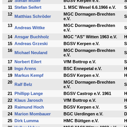
10
Stefan Müller
BGSV Kerpen e.V.
S
11
Stefan Seifert
1. MSC Wesel 6.6.1966 e.V.
S
12
MGC Dormagen-Brechten
Matthias Schröder
S
e.V.
13
MGC Dormagen-Brechten
Andreas Wittke
S
e.V.
14
Ansgar Buchholz
MGC "AS" Witten 1963 e.V.
15
Andreas Grzeski
BGSV Kerpen e.V.
S
16
MGC Dormagen-Brechten
Michael Neuland
S
e.V.
17
Norbert Eilert
VfM Bottrop e.V.
S
18
Ingo Arens
BSC Ennepetal e.V.
19
Markus Kempf
BGSV Kerpen e.V.
20
MGC Dormagen-Brechten
Ralf Belz
S
e.V.
21
Phillipp Lange
BGSV Castrop e.V. 1961
22
Klaus Jarosch
VfM Bottrop e.V.
23
Raimund Hoch
BGSV Kerpen e.V.
S
24
Marion Mombauer
BGC Uerdingen e.V.
25
Dirk Lumma
HMC Büttgen e.V.