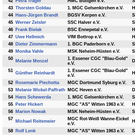
42
Petra Träger
HMC Büttgen e.V.
S
43
Thorsten Goldau
1. MGC Gelsenkirchen e.V.
44
Hans-Jürgen Brandt
BGSV Kerpen e.V.
S
45
Werner Zeisler
SSC Halver e.V.
S
46
Frank Bielak
BSC Ennepetal e.V.
47
Uwe Hellmich
VfM Bottrop e.V.
48
Dieter Zimmermann
1. BGC Paderborn e.V.
S
49
Monika Vahle
MSK Neheim-Hüsten e.V.
S
50
1. Essener CGC "Blau-Gold"
Melanie Menzel
e.V.
51
1. Essener CGC "Blau-Gold"
Günther Reinhardt
e.V.
52
Rosemarie Piechotta
MGC Dortmund Syburg e.V.
S
53
Melanie Wickel-Paffrath
MGC Heven e.V.
54
Hans Schewerda
1. MGC Gelsenkirchen e.V.
S
55
Peter Hickert
MGC "AS" Witten 1963 e.V.
56
Marion Nowak
MSK Neheim-Hüsten e.V.
S
57
MGC Rot-Weiß Wanne-Eickel
Michael Reitemeier
e.V.
58
Rolf Lenk
MGC "AS" Witten 1963 e.V.
S