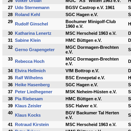
26
Volker Urban
MGC "AS" Witten 1963 e.V.
27
Udo Sternemann
BGSV Castrop e.V. 1961
S
28
Roland Kehl
SGC Hagen e.V.
S
29
Bochumer Minigolf-Club
Rudolf Ginschel
1960 e.V.
30
Katharina Lenertz
MSC Herscheid 1963 e.V.
31
Sabine Klein
HMC Büttgen e.V.
32
MGC Dormagen-Brechten
Gerno Grapengeter
S
e.V.
33
MGC Dormagen-Brechten
Rebecca Hoch
e.V.
34
Elvira Hellmich
VfM Bottrop e.V.
35
Ralf Wilhelms
BSC Ennepetal e.V.
36
Heike Hasenberg
SGC Hagen e.V.
S
37
Peter Liedhegener
MSK Neheim-Hüsten e.V.
S
38
Pia Riebesam
HMC Büttgen e.V.
S
39
Klaus Zeisler
SSC Halver e.V.
S
40
BGV Backumer Tal Herten
Klaus Kocks
S
e.V.
41
Rotraud Kirstein
MSC Herscheid 1963 e.V.
S