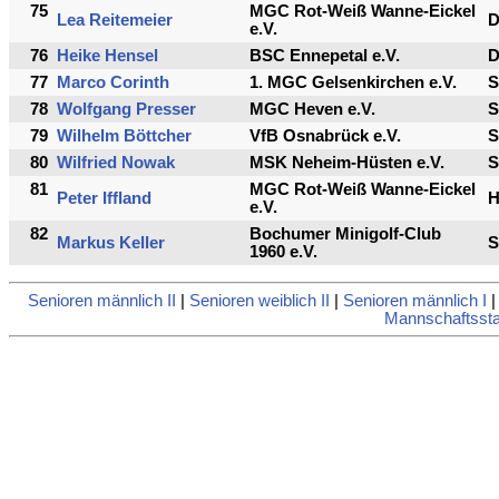
75
MGC Rot-Weiß Wanne-Eickel
Lea Reitemeier
e.V.
76
Heike Hensel
BSC Ennepetal e.V.
77
Marco Corinth
1. MGC Gelsenkirchen e.V.
S
78
Wolfgang Presser
MGC Heven e.V.
S
79
Wilhelm Böttcher
VfB Osnabrück e.V.
S
80
Wilfried Nowak
MSK Neheim-Hüsten e.V.
S
81
MGC Rot-Weiß Wanne-Eickel
Peter Iffland
e.V.
82
Bochumer Minigolf-Club
Markus Keller
S
1960 e.V.
Senioren männlich II
|
Senioren weiblich II
|
Senioren männlich I
Mannschaftsstat