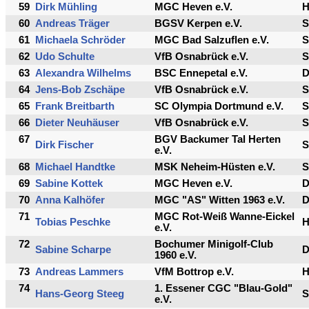
59
Dirk Mühling
MGC Heven e.V.
60
Andreas Träger
BGSV Kerpen e.V.
S
61
Michaela Schröder
MGC Bad Salzuflen e.V.
S
62
Udo Schulte
VfB Osnabrück e.V.
S
63
Alexandra Wilhelms
BSC Ennepetal e.V.
64
Jens-Bob Zschäpe
VfB Osnabrück e.V.
S
65
Frank Breitbarth
SC Olympia Dortmund e.V.
S
66
Dieter Neuhäuser
VfB Osnabrück e.V.
S
67
BGV Backumer Tal Herten
Dirk Fischer
S
e.V.
68
Michael Handtke
MSK Neheim-Hüsten e.V.
S
69
Sabine Kottek
MGC Heven e.V.
70
Anna Kalhöfer
MGC "AS" Witten 1963 e.V.
71
MGC Rot-Weiß Wanne-Eickel
Tobias Peschke
e.V.
72
Bochumer Minigolf-Club
Sabine Scharpe
1960 e.V.
73
Andreas Lammers
VfM Bottrop e.V.
74
1. Essener CGC "Blau-Gold"
Hans-Georg Steeg
S
e.V.