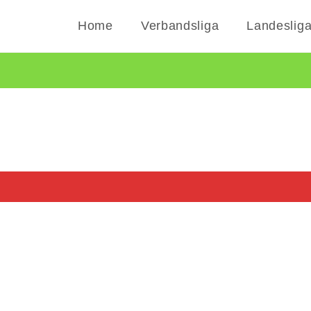
Zum
Home
Verbandsliga
Landeslig
Inhalt
springen