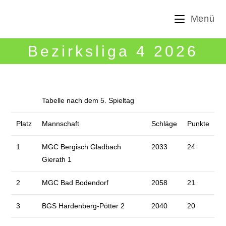
Zum
Menü
Inhalt
springen
Bezirksliga 4 2026
Tabelle nach dem 5. Spieltag
Platz
Mannschaft
Schläge
Punkte
1
MGC Bergisch Gladbach
2033
24
Gierath 1
2
MGC Bad Bodendorf
2058
21
3
BGS Hardenberg-Pötter 2
2040
20