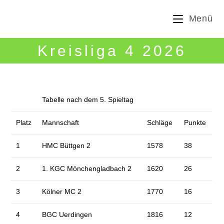
Zum
Menü
Inhalt
springen
Kreisliga 4 2026
Tabelle nach dem 5. Spieltag
Platz
Mannschaft
Schläge
Punkte
1
HMC Büttgen 2
1578
38
2
1. KGC Mönchengladbach 2
1620
26
3
Kölner MC 2
1770
16
4
BGC Uerdingen
1816
12