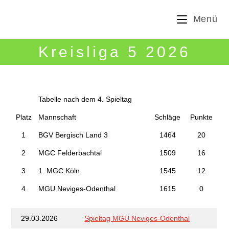
Zum
Menü
Inhalt
springen
Kreisliga 5 2026
Tabelle nach dem 4. Spieltag
Platz
Mannschaft
Schläge
Punkte
1
BGV Bergisch Land 3
1464
20
2
MGC Felderbachtal
1509
16
3
1. MGC Köln
1545
12
4
MGU Neviges-Odenthal
1615
0
29.03.2026
Spieltag MGU Neviges-Odenthal