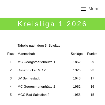
Zum
Menü
Inhalt
springen
Kreisliga 1 2026
Tabelle nach dem 5. Spieltag
Platz
Mannschaft
Schläge
Punkte
1
MC Georgsmarienhütte 1
1852
29
2
Osnabrücker MC 2
1925
23
3
BV Sennestadt
1943
17
4
MC Georgsmarienhütte 2
1982
16
5
MGC Bad Salzuflen 2
1953
15