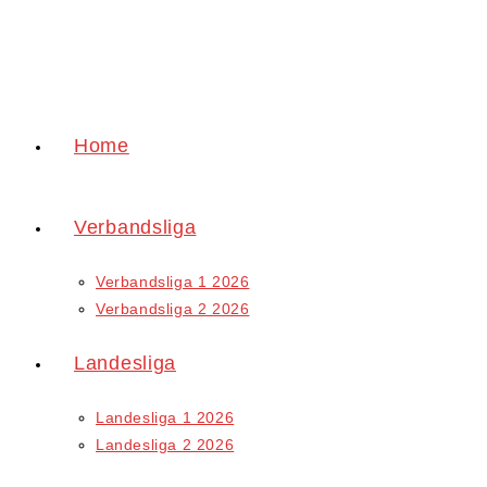
Zum
Inhalt
springen
Home
Verbandsliga
Verbandsliga 1 2026
Verbandsliga 2 2026
Landesliga
Landesliga 1 2026
Landesliga 2 2026