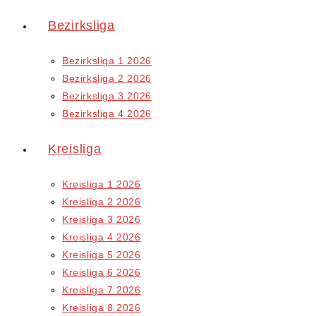
Bezirksliga
Bezirksliga 1 2026
Bezirksliga 2 2026
Bezirksliga 3 2026
Bezirksliga 4 2026
Kreisliga
Kreisliga 1 2026
Kreisliga 2 2026
Kreisliga 3 2026
Kreisliga 4 2026
Kreisliga 5 2026
Kreisliga 6 2026
Kreisliga 7 2026
Kreisliga 8 2026