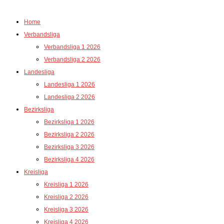
Home
Verbandsliga
Verbandsliga 1 2026
Verbandsliga 2 2026
Landesliga
Landesliga 1 2026
Landesliga 2 2026
Bezirksliga
Bezirksliga 1 2026
Bezirksliga 2 2026
Bezirksliga 3 2026
Bezirksliga 4 2026
Kreisliga
Kreisliga 1 2026
Kreisliga 2 2026
Kreisliga 3 2026
Kreisliga 4 2026