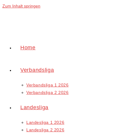
Zum Inhalt springen
Home
Verbandsliga
Verbandsliga 1 2026
Verbandsliga 2 2026
Landesliga
Landesliga 1 2026
Landesliga 2 2026